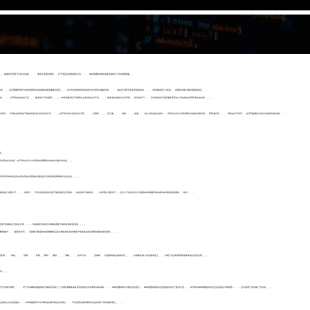
何条款、、、、请停止使用本网址。。对于违反这些规则的行为，，，，NG导航数码有权采取法律和公平的补救措施。。
、、、充分和可靠性，，，并且明确声明不对这些材料和内容的错误或遗漏承担责任，，，也不对这些材料和内容作出任何明示或默示的、、、、包括但不限于有关所有权担保、、、、没有侵犯第三方权利、、质量和没有计算机病毒的保证。。。
不构成对这些产品、、、服务的认可或推荐。。。。 NG导航数码并不就网址上提供的任何产品、、、、服务或信息做出任何声明、、保证或认可，，，所有销售的产品和服务应受本公司的销售合同和条款的约束。。。。
款不就软件提供任何形式的许可，，，，您不得对软件进行反向工程、、、、反编译、、、、反汇编、、、、拆解、、、、改编、、、植入或其他派生操作，，不得以任何方式研究网站功能的内部实现、、获取源代码、、、、窃取知识产权等，，也不得披露任何软件性能测试的结果。。。
。。
户或访客的任何信息；亦不得以任何方式滥用或泄露网站内的任何服务或信息。。。。
，，亦不得利用本网站及其内容从事任何危害或试图危害计算机系统及网络安全的活动。。。。
或其他方书面许可，，，，以暗示、、不反对或其他形式授予使用前述任何商标、、标志的许可或权利。。。未经事先书面许可，，任何人不得以任何方式使用NG导航数码名称及NG导航数码的商标、、标识。。。。
分的条款之间存在冲突，，，，则后者应约束您对本网站该部分或特定服务的使用。。。。
数码账户、、、配置文件等，，否则您可能需为NG导航数码以及本网站的任何其他用户或访客由此而遭受的损失承担责任。。。。
、、、经销、、翻印、、播放、、、、拆解、、、、反向工程、、、、反编译、、以超级链路连接或传送、、、、以镜像法载入其他服务器上、、、存储于信息检索系统或者其他任何的使用。。。
。。
、完整性、、、充分性和可靠性。。。。对于与本网站链接的其它网站所造成之个人资料泄露及由此而导致的任何法律争议和后果，，，，NG导航数码均不承担任何责任。。NG导航数码提供这些链接仅仅在于提供方便，，，并不表示NG导航数码对这些信息的认可和推荐，，，，也不是用于宣传或广告目的。。。
，，在适用法允许的范围内，，，NG导航数码不对本网站的资料承担任何责任，，，不论该责任因何原因引起或者基于何种侵权理论。。。。