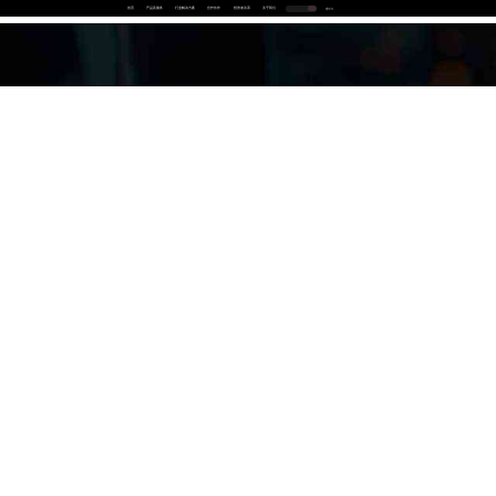
首页
产品及服务
行业解决方案
合作伙伴
投资者关系
关于我们
中
EN